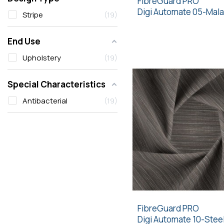
FibreGuard PRO
Digi Automate 05-Mala
Stripe
19
End Use
Upholstery
19
Special Characteristics
Antibacterial
19
FibreGuard PRO
Digi Automate 10-Stee