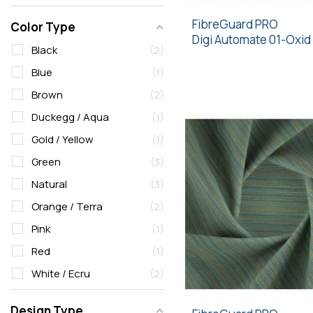
FibreGuard PRO
Color Type
Digi Automate 01-Oxid
Black
2
Blue
1
Brown
2
Duckegg / Aqua
1
Gold / Yellow
1
Green
3
Natural
3
Orange / Terra
2
Pink
1
Red
1
White / Ecru
2
Design Type