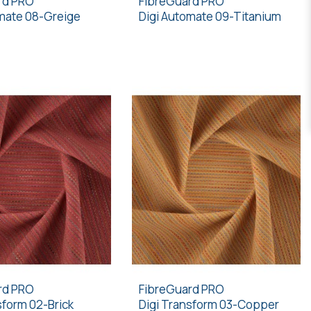
rd PRO
FibreGuard PRO
omate 08-Greige
Digi Automate 09-Titanium
rd PRO
FibreGuard PRO
sform 02-Brick
Digi Transform 03-Copper