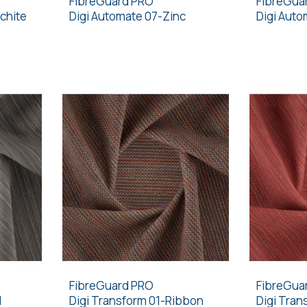
FibreGuard PRO
FibreGua
chite
Digi Automate 07-Zinc
Digi Aut
FibreGuard PRO
FibreGua
l
Digi Transform 01-Ribbon
Digi Tran