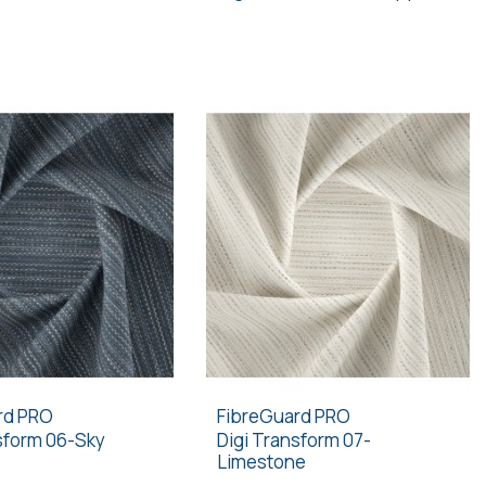
rd PRO
FibreGuard PRO
sform 06-Sky
Digi Transform 07-
Limestone