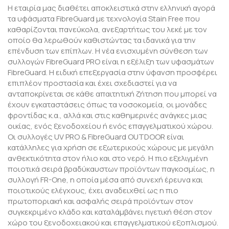
H εταιρία μας διαθέτει αποκλειστικά στην ελληνική αγορά
τα υφάσματα FibreGuard με τεχνολογία Stain Free που
καθαρίζονται πανεύκολα, ανεξαρτήτως του λεκέ με τον
οποίο θα λερωθούν καθιστώντας τα ιδανικά για την
επένδυση των επίπλων. Η νέα ενισχυμένη σύνθεση των
συλλογών FibreGuard PRO είναι η εξέλιξη των υφασμάτων
FibreGuard. Η ειδική επεξεργασία στην ύφανση προσφέρει
επιπλέον προστασία και έχει σχεδιαστεί για να
ανταποκρίνεται σε κάθε απαιτητική ζήτηση που μπορεί να
έχουν εγκαταστάσεις όπως τα νοσοκομεία, οι μονάδες
φροντίδας κ.α., αλλά και στις καθημερινές ανάγκες μιας
οικίας, ενός ξενοδοχείου ή ενός επαγγελματικού χώρου.
Οι συλλογές UV PRO & FibreGuard OUTDOOR είναι
κατάλληλες για χρήση σε εξωτερικούς χώρους με μεγάλη
ανθεκτικότητα στον ήλιο και στο νερό. Η πιο εξελιγμένη
ποιοτικά σειρά βραδύκαυστων προϊόντων παγκοσμίως, η
συλλογή FR-One, η οποία μέσα από συνεχή έρευνα και
ποιοτικούς ελέγχους, έχει αναδειχθεί ως η πιο
πρωτοποριακή και ασφαλής σειρά προϊόντων στον
συγκεκριμένο κλάδο και καταλάμβάνει ηγετική θέση στον
χώρο του ξενοδοχειακού και επαγγελματικού εξοπλισμού.