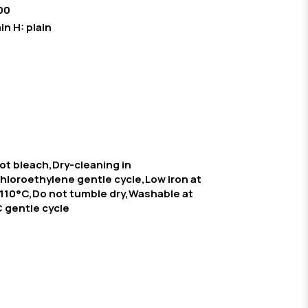
00
in H: plain
ot bleach,Dry-cleaning in
hloroethylene gentle cycle,Low iron at
110°C,Do not tumble dry,Washable at
 gentle cycle