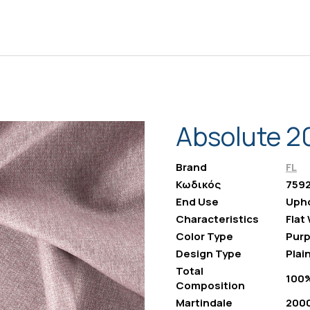
Absolute 20
Brand
FL
Κωδικός
759
End Use
Upho
Characteristics
Flat
Color Type
Purp
Design Type
Plai
Total
100%
Composition
Martindale
200