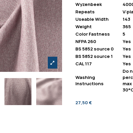
Wyzenbeek
400
Repeats
V:pla
Useable Width
143
Weight
365
Color Fastness
5
NFPA 260
Yes
BS 5852 source 0
Yes
BS 5852 source 1
Yes
CAL 117
Yes
Do n
Washing
perc
Instructions
max 
30°C
27,50 €