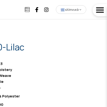
ελληνικά
-Lilac
23
lstery
 Weave
le
n
 Polyester
00