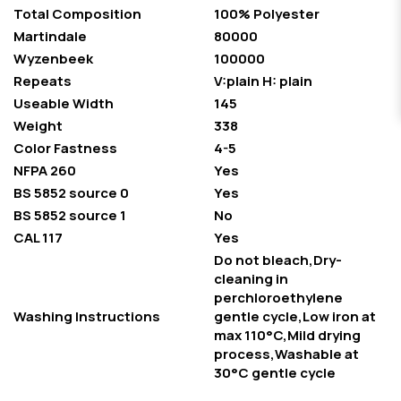
Total Composition
100% Polyester
Martindale
80000
Wyzenbeek
100000
Repeats
V:plain H: plain
Useable Width
145
Weight
338
Color Fastness
4-5
NFPA 260
Yes
BS 5852 source 0
Yes
BS 5852 source 1
No
CAL 117
Yes
Do not bleach,Dry-
cleaning in
perchloroethylene
Washing Instructions
gentle cycle,Low iron at
max 110°C,Mild drying
process,Washable at
30°C gentle cycle