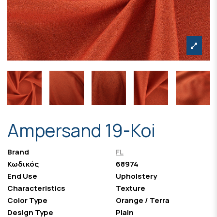
Ampersand 19-Koi
Brand
FL
Κωδικός
68974
End Use
Upholstery
Characteristics
Texture
Color Type
Orange / Terra
Design Type
Plain