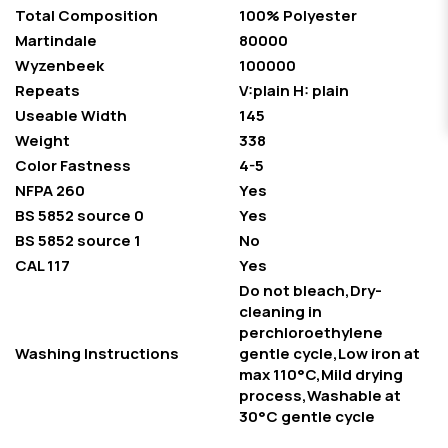
Total Composition
100% Polyester
Martindale
80000
Wyzenbeek
100000
Repeats
V:plain H: plain
Useable Width
145
Weight
338
Color Fastness
4-5
NFPA 260
Yes
BS 5852 source 0
Yes
BS 5852 source 1
No
CAL 117
Yes
Do not bleach,Dry-
cleaning in
perchloroethylene
Washing Instructions
gentle cycle,Low iron at
max 110°C,Mild drying
process,Washable at
30°C gentle cycle