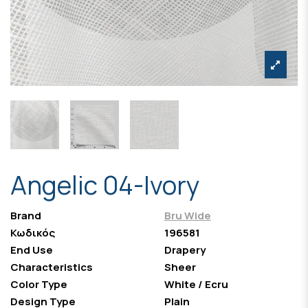
Angelic 04-Ivory
Brand
Bru Wide
Κωδικός
196581
End Use
Drapery
Characteristics
Sheer
Color Type
White / Ecru
Design Type
Plain