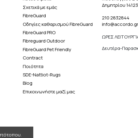
Δημητρίου 1412
Σχετικά με εμάς
FibreGuard
210 2832844
Οδηγίες καθαρισμού FibreGuard
info@accordo.g
FibreGuard PRO
ΩΡΕΣ ΛΕΙΤΟΥΡΓΊ
Fibreguard Outdoor
Δευτέρα-Παρασκε
FibreGuard Pet Friendly
Contract
Ποιότητα
SDE-Nattiot-Rugs
Blog
Επικοινωνήστε μαζί μας
ιστότοπου.