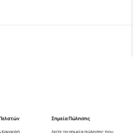
Πελατών
Σημεία Πώλησης
& Καραολή
Δείτε τα σημεία πώλησης που