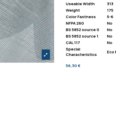
Useable Width
313
Weight
175
Color Fastness
5-6
NFPA 260
No
BS 5852 source 0
No
BS 5852 source 1
No
CAL 117
No
Special
Eco 
Characteristics
56,30 €