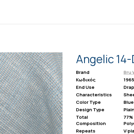
Angelic 14
Brand
Bru 
Κωδικός
196
End Use
Drap
Characteristics
She
Color Type
Blue
Design Type
Plai
Total
77% 
Composition
Poly
Repeats
V:pla