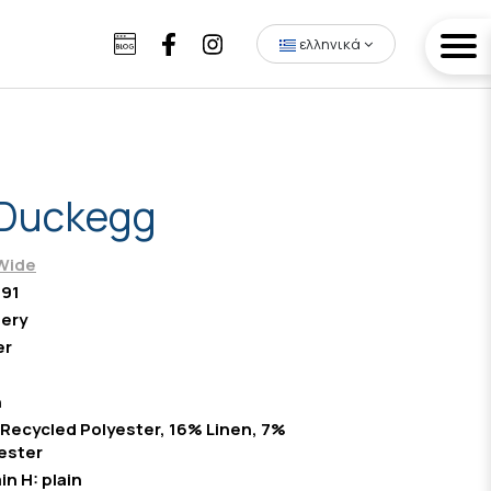
ελληνικά
-Duckegg
Wide
591
ery
er
n
Recycled Polyester, 16% Linen, 7%
ester
in H: plain