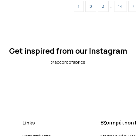
1
2
3
…
14
Get inspired from our Instagram
@accordofabrics
Links
Εξυπηρέτηση 