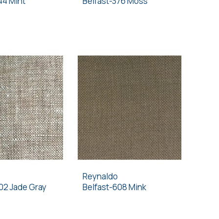
44 Mint
Belfast-376 Moss
Reynaldo
02 Jade Gray
Belfast-608 Mink