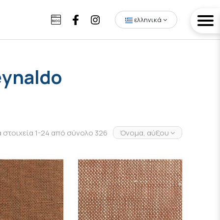
ελληνικά
eynaldo
α στοιχεία 1-24 από σύνολο 326
Όνομα, αύξουσα