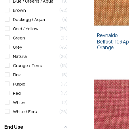
Blue / Greens / Aqua
9
Brown
42
Duckegg / Aqua
4
Gold / Yellow
36
Reynaldo
Green
31
Belfast-103 Ap
Orange
Grey
45
Natural
26
Orange / Terra
15
Pink
5
Purple
17
Red
17
White
2
White / Ecru
26
End Use