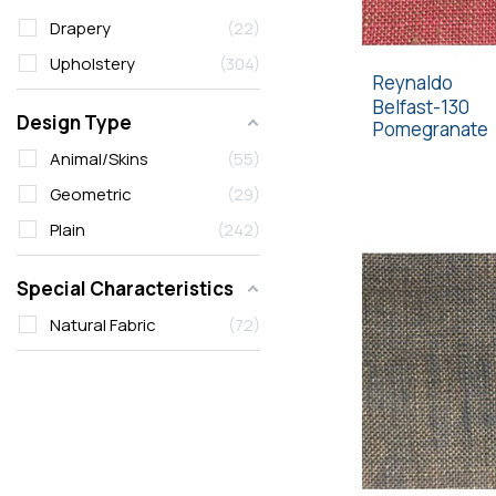
Drapery
22
Upholstery
304
Reynaldo
Belfast-130
Design Type
Pomegranate
Animal/Skins
55
Geometric
29
Plain
242
Special Characteristics
Natural Fabric
72