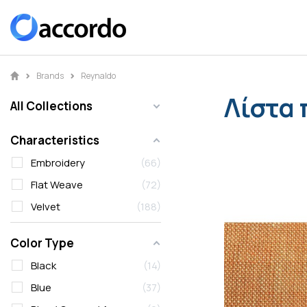
Brands
Reynaldo
Λίστα 
All Collections
Characteristics
Embroidery
66
Flat Weave
72
Velvet
188
Color Type
Black
14
Blue
37