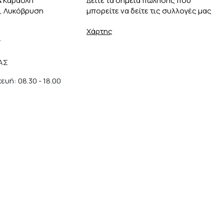
& Καραολή
Δείτε τα σημεία πώλησης που
3, Λυκόβρυση
μπορείτε να δείτε τις συλλογές μας
Χάρτης
r
ΑΣ
υή: 08.30 - 18.00