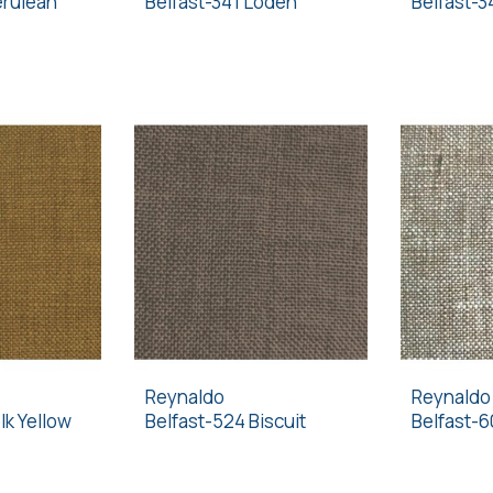
erulean
Belfast-341 Loden
Belfast-3
Reynaldo
Reynaldo
lk Yellow
Belfast-524 Biscuit
Belfast-6