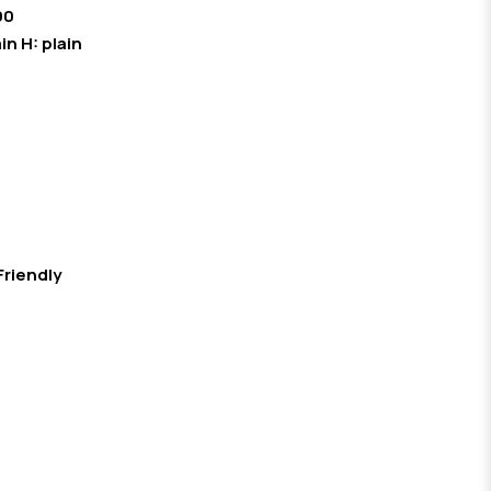
00
in H: plain
Friendly