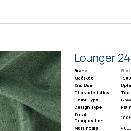
Lounger 24
Brand
Fibr
Κωδικός
198
End Use
Upho
Characteristics
Text
Color Type
Gre
Design Type
Plai
Total
100%
Composition
Martindale
400