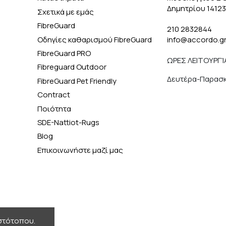
Δημητρίου 1412
Σχετικά με εμάς
FibreGuard
210 2832844
Οδηγίες καθαρισμού FibreGuard
info@accordo.g
FibreGuard PRO
ΩΡΕΣ ΛΕΙΤΟΥΡΓΊ
Fibreguard Outdoor
Δευτέρα-Παρασκε
FibreGuard Pet Friendly
Contract
Ποιότητα
SDE-Nattiot-Rugs
Blog
Επικοινωνήστε μαζί μας
ιστότοπου.