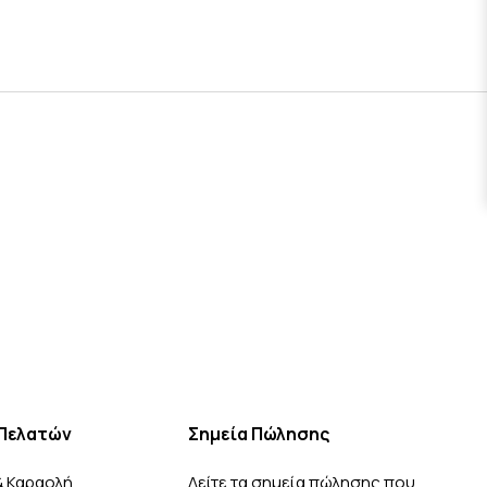
Πελατών
Σημεία Πώλησης
& Καραολή
Δείτε τα σημεία πώλησης που