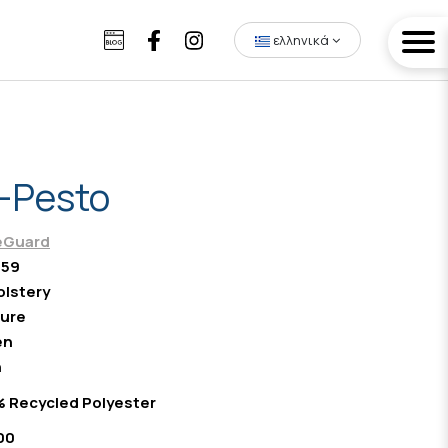
ελληνικά
-Pesto
eGuard
059
lstery
ure
en
n
 Recycled Polyester
00