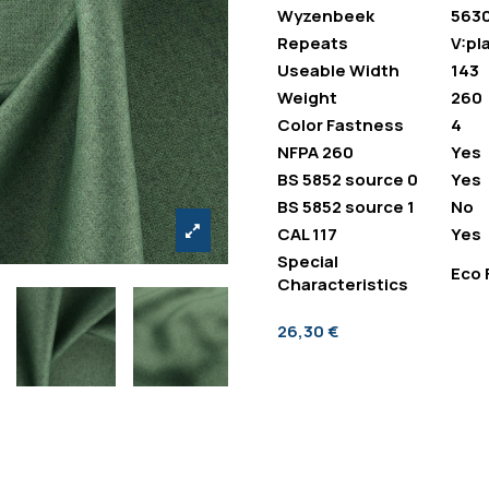
Wyzenbeek
563
Repeats
V:pla
Useable Width
143
Weight
260
Color Fastness
4
NFPA 260
Yes
BS 5852 source 0
Yes
BS 5852 source 1
No
CAL 117
Yes
Special
Eco 
Characteristics
26,30 €