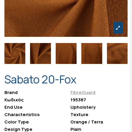
Sabato 20-Fox
Brand
FibreGuard
Κωδικός
195387
End Use
Upholstery
Characteristics
Texture
Color Type
Orange / Terra
Design Type
Plain