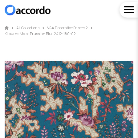
All Collections
V&A Decorative Papers 2
Kilburns Maze Prussian Blue 2412-180-02