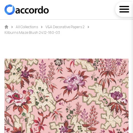
All Collections
V&A Decorative Papers 2
Kilburns Maze Blush 2412-180-03