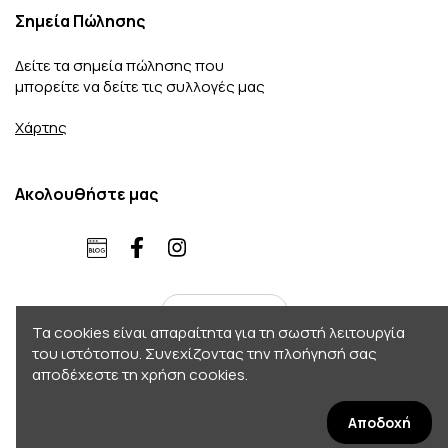
Σημεία Πώλησης
Δείτε τα σημεία πώλησης που
μπορείτε να δείτε τις συλλογές μας
Χάρτης
Ακολουθήστε μας
ελληνικά
Τα cookies είναι απαραίτητα για τη σωστή λειτουργία
του ιστότοπου. Συνεχίζοντας την πλοήγησή σας
αποδέχεστε τη χρήση cookies.
Copyright 2026 © Accordo. All rights reserved
Σχεδιασμός - Κατασκευή by
Afternet
Αποδοχή