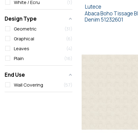
White / Ecru
1
Lutece
Abaca Boho Tissage B
Design Type
Denim 51232601
Geometric
31
Graphical
6
Leaves
4
Plain
16
End Use
Wall Covering
57