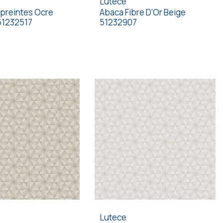
Lutece
preintes Ocre
Abaca Fibre D'Or Beige
51232517
51232907
Lutece