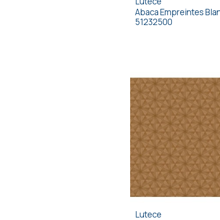
Lutece
Abaca Empreintes Bla
51232500
Lutece