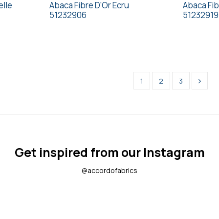
elle
Abaca Fibre D'Or Ecru
Abaca Fib
51232906
51232919
1
2
3
Get inspired from our Instagram
@accordofabrics