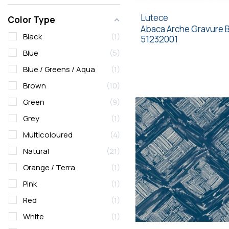
Lutece
Color Type
Abaca Arche Gravure 
Black
1
51232001
Blue
5
Blue / Greens / Aqua
1
Brown
10
Green
9
Grey
1
Multicoloured
4
Natural
21
Orange / Terra
1
Pink
1
Red
1
White
1