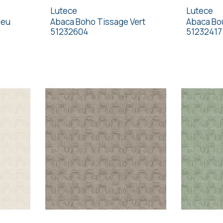
Lutece
Lutece
leu
Abaca Boho Tissage Vert
Abaca Bou
51232604
51232417