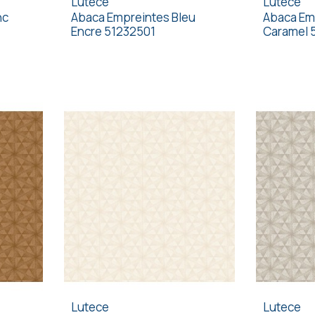
Lutece
Lutece
nc
Abaca Empreintes Bleu
Abaca Em
Encre 51232501
Caramel 
Lutece
Lutece