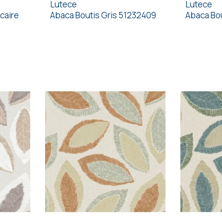
Lutece
Lutece
caire
Abaca Boutis Gris 51232409
Abaca Bou